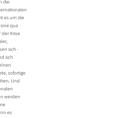
m die
ternationalen
ht es um die
 sine qua
r der Krise
ler,
en sich -
d sich
zelnen
te, sofortige
eihen. Und
ionalen
zen werden
ine
ann es