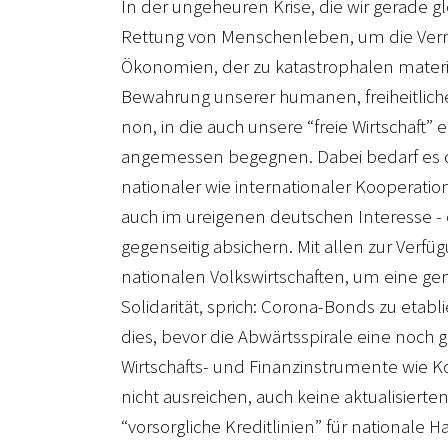
In der ungeheuren Krise, die wir gerade g
Rettung von Menschenleben, um die Verme
Ökonomien, der zu katastrophalen materi
Bewahrung unserer humanen, freiheitlich
non, in die auch unsere “freie Wirtschaft” 
angemessen begegnen. Dabei bedarf es des 
nationaler wie internationaler Kooperatio
auch im ureigenen deutschen Interesse -
gegenseitig absichern. Mit allen zur Verfü
nationalen Volkswirtschaften, um eine gem
Solidarität, sprich: Corona-Bonds zu eta
dies, bevor die Abwärtsspirale eine noch
Wirtschafts- und Finanzinstrumente wie K
nicht ausreichen, auch keine aktualisiert
“vorsorgliche Kreditlinien” für nationale 