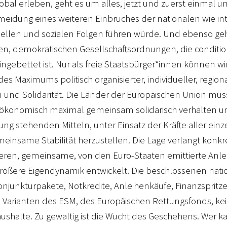
lobal erleben, geht es um alles, jetzt und zuerst einmal u
idung eines weiteren Einbruches der nationalen wie in
ellen und sozialen Folgen führen würde. Und ebenso ge
en, demokratischen Gesellschaftsordnungen, die conditio
eingebettet ist. Nur als freie Staatsbürger*innen können wi
Maximums politisch organisierter, individueller, regiona
n und Solidarität. Die Länder der Europäischen Union müss
 ökonomisch maximal gemeinsam solidarisch verhalten un
gung stehenden Mitteln, unter Einsatz der Kräfte aller ein
einsame Stabilität herzustellen. Die Lage verlangt konkre
blieren, gemeinsame, von den Euro-Staaten emittierte Anl
 größere Eigendynamik entwickelt. Die beschlossenen nat
onjunkturpakete, Notkredite, Anleihenkäufe, Finanzsprit
en Varianten des ESM, des Europäischen Rettungsfonds, ke
Haushalte. Zu gewaltig ist die Wucht des Geschehens. Wer k