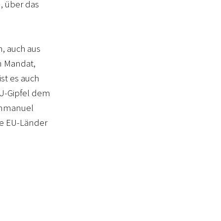
n, über das
n, auch aus
in Mandat,
ist es auch
EU-Gipfel dem
 Emmanuel
re EU-Länder