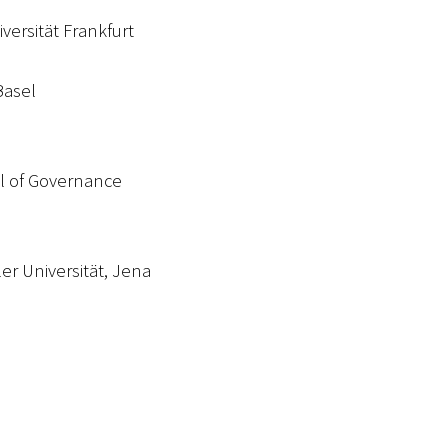
versität Frankfurt
Basel
ol of Governance
ler Universität, Jena